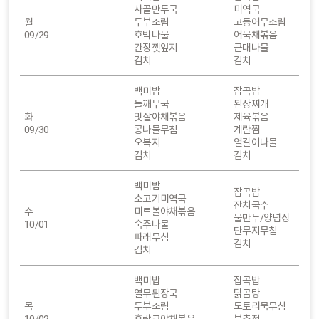
사골만두국
미역국
월
두부조림
고등어무조림
09/29
호박나물
어묵채볶음
간장깻잎지
근대나물
김치
김치
백미밥
잡곡밥
들깨무국
된장찌개
화
맛살야채볶음
제육볶음
09/30
콩나물무침
계란찜
오복지
얼갈이나물
김치
김치
백미밥
잡곡밥
소고기미역국
잔치국수
수
미트볼야채볶음
물만두/양념장
10/01
숙주나물
단무지무침
파래무침
김치
김치
백미밥
잡곡밥
열무된장국
닭곰탕
목
두부조림
도토리묵무침
10/02
후랑크야채볶음
부추전