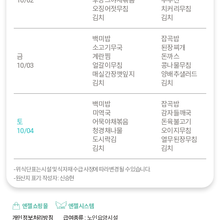
오징어젓무침
치커리무침
김치
김치
백미밥
잡곡밥
소고기무국
된장찌개
금
계란찜
돈까스
10/03
얼갈이무침
콩나물무침
매실간장깻잎지
양배추샐러드
김치
김치
백미밥
잡곡밥
미역국
감자들깨국
토
어묵야채볶음
돈육불고기
10/04
청경채나물
오이지무침
도시락김
열무된장무침
김치
김치
- 위 식단표는 시설 및 식자재 수급 사정에 따라 변경될 수 있습니다.
- 원산지 표기: 작성자 : 신승현
엔젤쇼핑몰
엔젤시스템
개인정보처리방침
급여종류
: 노인요양시설