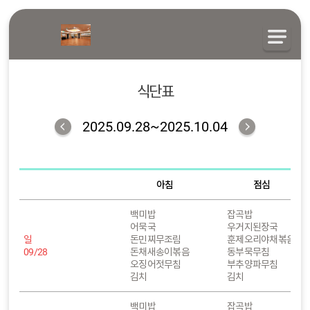
식단표
2025.09.28~2025.10.04
아침
점심
백미밥
잡곡밥
어묵국
우거지된장국
일
돈민찌무조림
훈제오리야채볶음
09/28
돈채새송이볶음
동부묵무침
오징어젓무침
부추양파무침
김치
김치
백미밥
잡곡밥